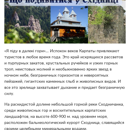
«Я піду в далекі гори»… Испокон веков Карпаты привлекают
туристов в любое время года. Это край искрящихся рассветов
и пурпурных закатов, хрустальных ручейков и узких горных
троп, неистовых молний и необыкновенно ярких звезд в
ночном небе, безграничных горизонтов и невероятных
пейзажей, гигантских каменных глыб и живописных видов. И
все это зрелище захватывает дыхание и придает безграничную
силу.
На раскидистой долине небольшой горной реки Сходничанка,
среди живописных гор и восхитительных карпатских
ландшафтов, на высоте 600-900 м. над уровнем моря,
расположен бальнеологический курорт Сходница, славящийся
своими целебными минеральными водами.