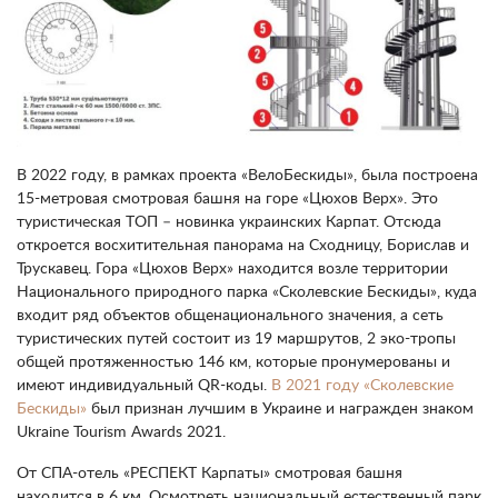
В 2022 году, в рамках проекта «ВелоБескиды», была построена
15-метровая смотровая башня на горе «Цюхов Верх». Это
туристическая ТОП – новинка украинских Карпат. Отсюда
откроется восхитительная панорама на Сходницу, Борислав и
Трускавец. Гора «Цюхов Верх» находится возле территории
Национального природного парка «Сколевские Бескиды», куда
входит ряд объектов общенационального значения, а сеть
туристических путей состоит из 19 маршрутов, 2 эко-тропы
общей протяженностью 146 км, которые пронумерованы и
имеют индивидуальный QR-коды.
В 2021 году «Сколевские
Бескиды»
был признан лучшим в Украине и награжден знаком
Ukraine Tourism Awards 2021.
От СПА-отель «РЕСПЕКТ Карпаты» смотровая башня
находится в 6 км. Осмотреть национальный естественный парк