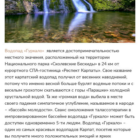
Водопад «Гуркало»
является достопримечательностью
местного значения, расположенный на территории
Национального парка «Сколевские Бескиды» в 24 км от
курортного СПА-гостиница «Респект Карпаты». Свое название
этот карпатский водопад получил от весенних наводнений,
потому что именно весной больше бурлят водяные потоки и с
веселым грохотом скатываются с горы «Парашки» холодной
хрустальной водой. Та же «громкая вода» выбила в месте
своего падения симпатичное углубление, называемое в народе
– «бассейн молодости». Сеанс омоложения талассотерапии в
импровизированном бассейне водопада «Гуркало» может быть
доступен одновременно 5-ти людям. Водопад «Гуркало» –
один из самых красивых водопадов Карпат, посетив которые
вы получите много положительных эмоций и ярких