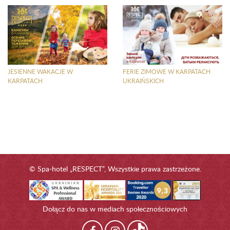
JESIENNE WAKACJE W
FERIE ZIMOWE W KARPATACH
KARPATACH
UKRAIŃSKICH
© Spa-hotel „RESPECT”, Wszystkie prawa zastrzeżone.
Dołącz do nas w mediach społecznościowych