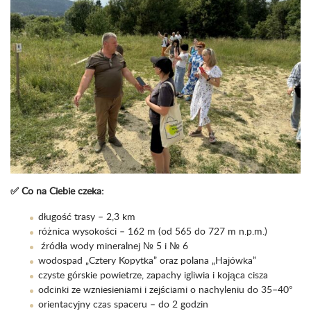
✅ Co na Ciebie czeka:
długość trasy – 2,3 km
różnica wysokości – 162 m (od 565 do 727 m n.p.m.)
źródła wody mineralnej № 5 i № 6
wodospad „Cztery Kopytka” oraz polana „Hajówka”
czyste górskie powietrze, zapachy igliwia i kojąca cisza
odcinki ze wzniesieniami i zejściami o nachyleniu do 35–40°
orientacyjny czas spaceru – do 2 godzin