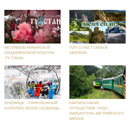
ФЕСТИВАЛЬ УКРАИНСКОЙ
ТОП-15 МЕСТ СИЛЫ В
СРЕДНЕВЕКОВОЙ КУЛЬТУРЫ
КАРПАТАХ
«ТУ СТАНЬ!»
БУКОВИЦА – ГОРНОЛЫЖНЫЙ
КАРПАТЫ МАНЯТ:
КОМПЛЕКС ВОЗЛЕ СХОДНИЦЫ
ПУТЕШЕСТВИЕ «ЧУДО-
МАРШРУТОМ» АВСТРИЙСКОГО
БАРОНА