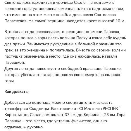
Святополком, находится в урочище Сколе. На подъеме к
вершине горы установлена ​​каменная плита с надписью о том,
что именно на этом месте погибла дочь князя Святослава
Параскевия. На самой вершине находится крест высотой 10 м.
Вторая легенда рассказывает о женщине по имени Параска,
которая пошла в горы пасть волы на Пасху и взяла себе кудель
для пряжи. Заниматься рукоделием в большой праздник это
грех, за это женщина и поплатилась. Вместе со своими волами
пастушка окаменела, а место, где она находилась, назвали
Парашкой.
Другая легенда повествует о свободной красавице Парашке,
которая убегала от татар, но нашла свою смерть на склонах
горы.
Как доехать:
Добраться до водопада можно своим авто или заказать
трансфер со Сходницы. Расстояние от СПА-отеля «РЕСПЕКТ
Карпаты» до Сколе составляет 37 км, до Корчина – 23 км. Гора
Парашка – это место, где устаешь физически, однако
отдыхаешь духовно.