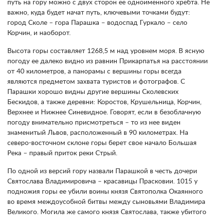
путь на гору можно с двух сторон ее одноименного хребта. Не
важно, куда будет начат путь, ключевыми точками будут:
город Сколе – гора Парашка – водоспад Гуркало – село
Корчин, и наоборот.
Высота горы составляет 1268,5 м над уровнем моря. В ясную
погоду ее далеко видно из равнин Прикарпатья на расстоянии
от 40 километров, а панорамы с вершины горы всегда
являются предметом захвата туристов и фотографов. С
Парашки хорошо видны другие вершины Сколевских
Бескидов, а также деревни: Коростов, Крушельница, Корчин,
Верхнее и Нижнее Синевидное. Говорят, если в безоблачную
погоду внимательно присмотреться – то из нее виден
знаменитый Львов, расположенный в 90 километрах. На
северо-восточном склоне горы берет свое начало Большая
Река – правый приток реки Стрый.
По одной из версий гору назвали Парашкой в ​​честь дочери
Святослава Владимировича – красавицы Прасковии. 1015 у
подножия горы ее убили воины князя Святополка Окаянного
во время междоусобной битвы между сыновьями Владимира
Великого. Могила же самого князя Святослава, также убитого