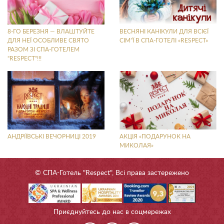
8-ГО БЕРЕЗНЯ — ВЛАШТУЙТЕ
ВЕСНЯНІ КАНІКУЛИ ДЛЯ ВСІЄЇ
ДЛЯ НЕЇ ОСОБЛИВЕ СВЯТО
СІМ”Ї В СПА-ГОТЕЛІ «RESPECT»
РАЗОМ ЗІ СПА-ГОТЕЛЕМ
“RESPECT”!!!
АНДРІЇВСЬКІ ВЕЧОРНИЦІ 2019
АКЦІЯ «ПОДАРУНОК НА
МИКОЛАЯ»
© СПА-Готель "Respect", Всі права застережено
Приєднуйтесь до нас в соцмережах