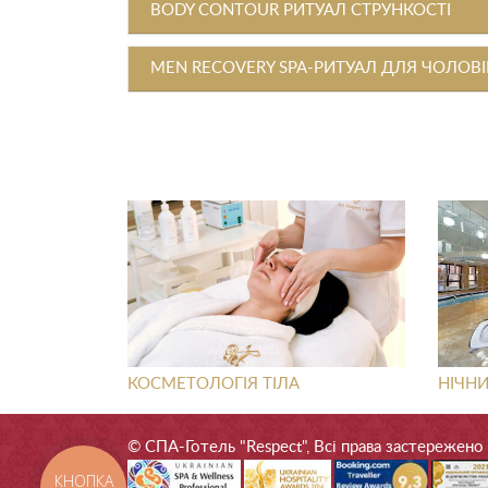
BODY CONTOUR РИТУАЛ СТРУНКОСТІ
MEN RECOVERY SPA-РИТУАЛ ДЛЯ ЧОЛОВІ
КОСМЕТОЛОГІЯ ТІЛА
НІЧН
© СПА-Готель "Respect", Всі права застережено
КНОПКА