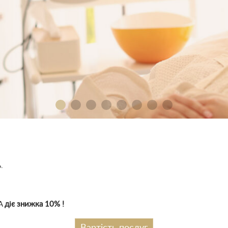
.
PA
діє знижка 10% !