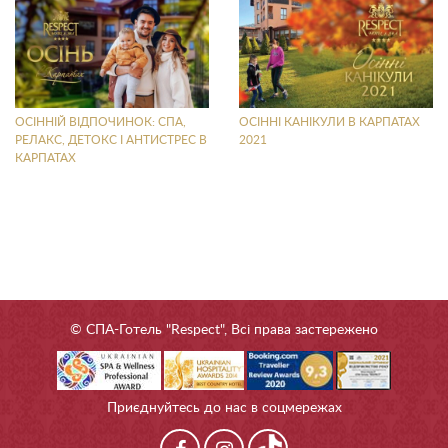
ОСІННІЙ ВІДПОЧИНОК: СПА,
ОСІННІ КАНІКУЛИ В КАРПАТАХ
РЕЛАКС, ДЕТОКС І АНТИСТРЕС В
2021
КАРПАТАХ
© СПА-Готель "Respect", Всі права застережено
Приєднуйтесь до нас в соцмережах