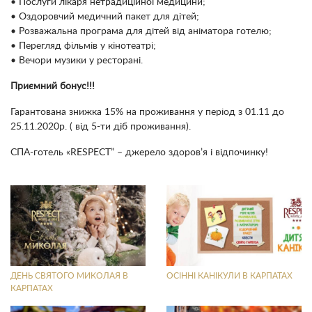
• Послуги лікаря нетрадиційної медицини;
• Оздоровчий медичний пакет для дітей;
• Розважальна програма для дітей від аніматора готелю;
• Перегляд фільмів у кінотеатрі;
• Вечори музики у ресторані.
Приємний бонус!!!
Гарантована знижка 15% на проживання у період з 01.11 до
25.11.2020р. ( від 5-ти діб проживання).
СПА-готель «RESPECT” – джерело здоров’я і відпочинку!
ДЕНЬ СВЯТОГО МИКОЛАЯ В
ОСІННІ КАНІКУЛИ В КАРПАТАХ
КАРПАТАХ