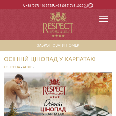
+38 (067) 440 5755
+38 (095) 763 1022
ЗАБРОНЮВАТИ НОМЕР
ОСІННІЙ ЦІНОПАД У КАРПАТАХ!
ГОЛОВНА
›
АРХІВ
›