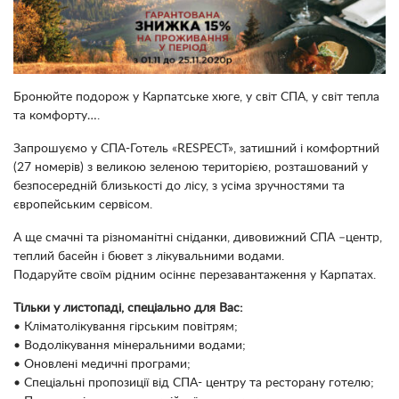
Бронюйте подорож у Карпатське хюге, у світ СПА, у світ тепла
та комфорту….
Запрошуємо у СПА-Готель «RESPECT», затишний і комфортний
(27 номерів) з великою зеленою територією, розташований у
безпосередній близькості до лісу, з усіма зручностями та
європейським сервісом.
А ще смачні та різноманітні сніданки, дивовижний СПА –центр,
теплий басейн і бювет з лікувальними водами.
Подаруйте своїм рідним осіннє перезавантаження у Карпатах.
Тільки у листопаді, спеціально для Вас:
• Кліматолікування гірським повітрям;
• Водолікування мінеральними водами;
• Оновлені медичні програми;
• Спеціальні пропозиції від СПА- центру та ресторану готелю;