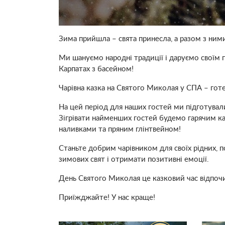
Зима прийшла – свята принесла, а разом з ним
Ми шануємо народні традиції і даруємо своїм 
Карпатах з басейном!
Чарівна казка на Святого Миколая у СПА – готе
На цей період для наших гостей ми підготувал
Зігрівати найменших гостей будемо гарячим к
наливками та пряним глінтвейном!
Станьте добрим чарівником для своїх рідних, п
зимових свят і отримати позитивні емоції.
День Святого Миколая це казковий час відпочи
Приїжджайте! У нас краще!