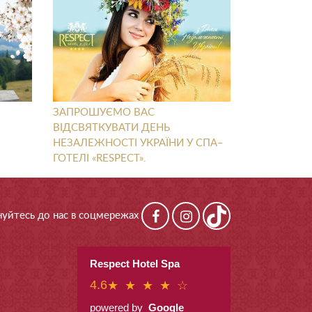
ЗАПРОШУЄМО ВАС
ВІДСВЯТКУВАТИ ДЕНЬ
НЕЗАЛЕЖНОСТІ УКРАЇНИ У СПА–
ГОТЕЛІ «RESPECT».
уйтесь до нас в соцмережах
Respect Hotel Spa
4.6
★ ★ ★ ★ ☆
powered by
Google