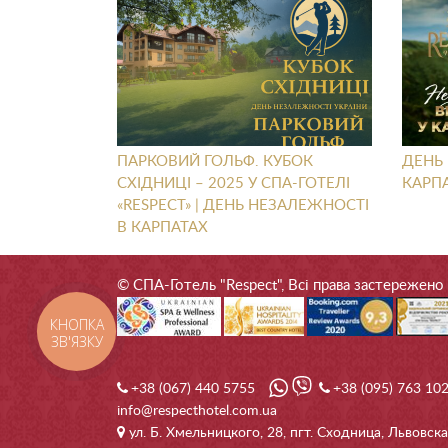
ПАРКОВИЙ ГОЛЬФ. КУБОК
ДЕНЬ 
СХІДНИЦІ – 2025 У СПА-ГОТЕЛІ
КАРПА
«RESPECT» | ДЕНЬ НЕЗАЛЕЖНОСТІ
В КАРПАТАХ
© СПА-Готель "Respect", Всі права застережено
КНОПКА
ЗВ'ЯЗКУ
+38 (067) 440 5755
+38 (095) 763 10
info@respecthotel.com.ua
ул. Б. Хмельницкого, 28, пгт. Сходница, Львовска