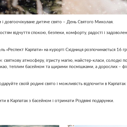
и і довгоочікуване дитяче свято – День Святого Миколая.
гостям відчуття спокою, безпеки, комфорту, радості і задоволе
ль «Респект Карпати» на курорті Східниця розпочинається 16 гру
и: святкову атмосферу, ігристу магію, майстер-класи, солодкі 
акао, теплим басейном та щирими посмішками, а дорослих – ф
одаруйте своїй родині свято і можливість відпочити в Карпата
ти в Карпатах з басейном і отримати Різдвяні подарунки.