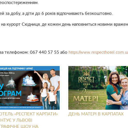
деоспостереженням.
ей за добу, а діти до 6 років відпочивають безкоштовно.
и на курорт Східниця, де кожен день наповниться новими враже
 за телефоном: 067 440 57 55 або
https://www.respecthotel.com.
ОТЕЛЬ «РЕСПЕКТ КАРПАТИ»
ДЕНЬ МАТЕРІ В КАРПАТАХ
НТУЄ У ЛЬВОВІ
ГРАФІЧНЕ ШОУ НА