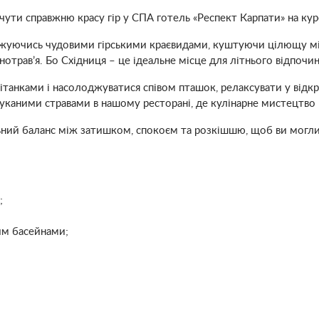
дчути справжню красу гір у СПА готель «Респект Карпати» на кур
жуючись чудовими гірськими краєвидами, куштуючи цілющу мін
отрав’я. Бо Східниця – це ідеальне місце для літнього відпочин
анками і насолоджуватися співом пташок, релаксувати у відкри
уканими стравами в нашому ресторані, де кулінарне мистецтво в
ьний баланс між затишком, спокоєм та розкішшю, щоб ви могли
;
им басейнами;