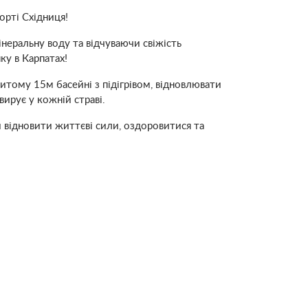
орті Східниця!
еральну воду та відчуваючи свіжість
ку в Карпатах!
тому 15м басейні з підігрівом, відновлювати
ирує у кожній страві.
 відновити життєві сили, оздоровитися та