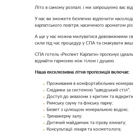
Літо в самому розпалі, і ми запрошуємо вас ві
У нас ви зможете безпечно відпочити насолод
карпатського повітря, насиченого ароматом різн
А ще у нас можна милуватися дивовижними світ
сили під час процедур у СПА та смакувати виш
СПА готель «Респект Карпати» пропонує ідеал
віднайти гармонію між тілом і душею.
Наша ексклюзивна літня пропозиція включає:
Проживання в комфортабельних номерах
Сніданки за системою “шведський стіл”;
Доступ до аквазони з критим та відкрит
Римську сауну та фінську парну;
Бювет з цілющою мінеральною водою;
Тренажерну залу;
Дитячий майданчик та ігрову кімнату;
Консультації лікаря та косметолога;