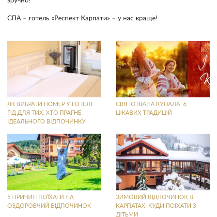
зручно!
СПА – готель «Респект Карпати» – у нас краще!
ЯК ВИБРАТИ НОМЕР У ГОТЕЛІ:
СВЯТО ІВАНА КУПАЛА. 6
ГІД ДЛЯ ТИХ, ХТО ПРАГНЕ
ЦІКАВИХ ТРАДИЦІЙ
ІДЕАЛЬНОГО ВІДПОЧИНКУ
5 ПРИЧИН ПОЇХАТИ НА
ЗИМОВИЙ ВІДПОЧИНОК В
ОЗДОРОВЧИЙ ВІДПОЧИНОК
КАРПАТАХ: КУДИ ПОЇХАТИ З
ДІТЬМИ