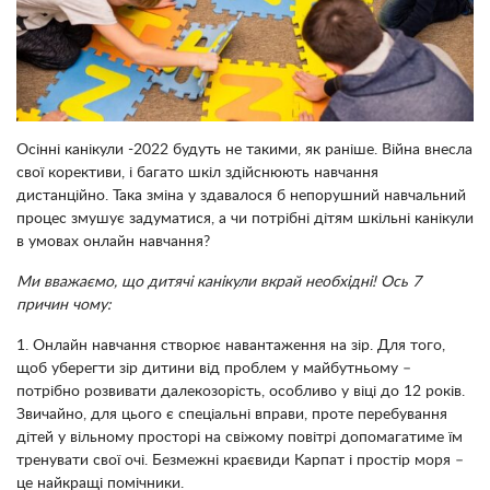
Осінні канікули -2022 будуть не такими, як раніше. Війна внесла
свої корективи, і багато шкіл здійснюють навчання
дистанційно. Така зміна у здавалося б непорушний навчальний
процес змушує задуматися, а чи потрібні дітям шкільні канікули
в умовах онлайн навчання?
Ми вважаємо, що дитячі канікули вкрай необхідні! Ось 7
причин чому:
1. Онлайн навчання створює навантаження на зір. Для того,
щоб уберегти зір дитини від проблем у майбутньому –
потрібно розвивати далекозорість, особливо у віці до 12 років.
Звичайно, для цього є спеціальні вправи, проте перебування
дітей у вільному просторі на свіжому повітрі допомагатиме їм
тренувати свої очі. Безмежні краєвиди Карпат і простір моря –
це найкращі помічники.