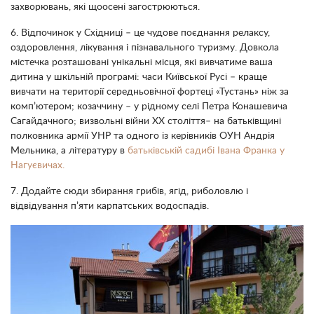
захворювань, які щоосені загострюються.
6. Відпочинок у Східниці – це чудове поєднання релаксу,
оздоровлення, лікування і пізнавального туризму. Довкола
містечка розташовані унікальні місця, які вивчатиме ваша
дитина у шкільній програмі: часи Київської Русі – краще
вивчати на території середньовічної фортеці «Тустань» ніж за
комп’ютером; козаччину – у рідному селі Петра Конашевича
Сагайдачного; визвольні війни ХХ століття– на батьківщині
полковника армії УНР та одного із керівників ОУН Андрія
Мельника, а літературу в
батьківській садибі Івана Франка у
Нагуєвичах.
7. Додайте сюди збирання грибів, ягід, риболовлю і
відвідування п’яти карпатських водоспадів.