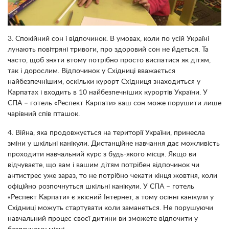
3. Спокійний сон і відпочинок. В умовах, коли по усій Україні
лунають повітряні тривоги, про здоровий сон не йдеться. Та
часто, щоб зняти втому потрібно просто виспатися як дітям,
так і дорослим. Відпочинок у Східниці вважається
найбезпечнішим, оскільки курорт Східниця знаходиться у
Карпатах і входить в 10 найбезпечніших курортів України. У
СПА – готель «Респект Карпати» ваш сон може порушити лише
чарівний спів пташок.
4. Війна, яка продовжується на території України, принесла
зміни у шкільні канікули. Дистанційне навчання дає можливість
проходити навчальний курс з будь-якого місця. Якщо ви
відчуваєте, що вам і вашим дітям потрібен відпочинок чи
антистрес уже зараз, то не потрібно чекати кінця жовтня, коли
офіційно розпочнуться шкільні канікули. У СПА – готель
«Респект Карпати» є якісний Інтернет, а тому осінні канікули у
Східниці можуть стартувати коли заманеться. Не порушуючи
навчальний процес своєї дитини ви зможете відпочити у