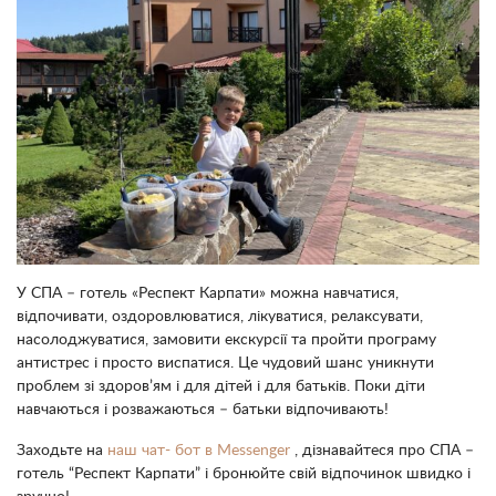
У СПА – готель «Респект Карпати» можна навчатися,
відпочивати, оздоровлюватися, лікуватися, релаксувати,
насолоджуватися, замовити екскурсії та пройти програму
антистрес і просто виспатися. Це чудовий шанс уникнути
проблем зі здоров’ям і для дітей і для батьків. Поки діти
навчаються і розважаються – батьки відпочивають!
Заходьте на
наш чат- бот в Messenger
, дізнавайтеся про СПА –
готель “Респект Карпати” і бронюйте свій відпочинок швидко і