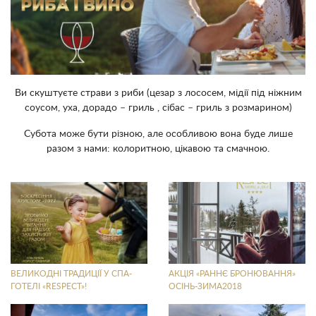
Ви скуштуєте страви з риби (цезар з лососем, мідії під ніжним
соусом, уха, дорадо – гриль , сібас – гриль з розмарином)
Субота може бути різною, але особливою вона буде лише
разом з нами: колоритною, цікавою та смачною.
ВЕЛИКОДНІ ТРАДИЦІЇ У СПА-
АКЦІЯ «РАННЄ БРОНЮВАННЯ»
ГОТЕЛІ «RESPECT»!
ОСІНЬ-ЗИМА2018