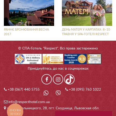
РАННЄ БРОНЮВАННЯ ВЕСНА
ДЕНЬ МАТЕРІ У КАРПАТАХ: 8–10
2017
ТРАВНЯ У SPA-ГОТЕЛІ RESPECT
© СПА-Готель "Respect", Всі права застережено
Приєднуйтесь до нас в соцмережах
+38 (067) 440 5755
+38 (095) 763 1022
info@respecthotel.com.ua
ул. Б. Хмельницкого, 28, пгт. Сходница, Львовская обл.
КНОПКА
ЗВ'ЯЗКУ