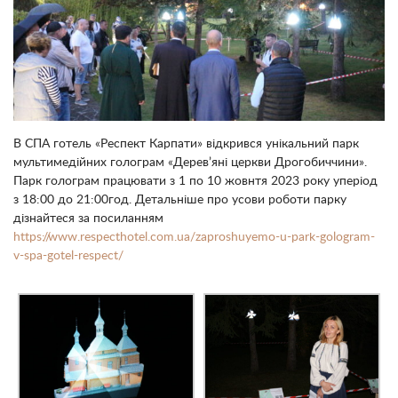
В СПА готель «Респект Карпати» відкрився унікальний парк
мультимедійних голограм «Дерев’яні церкви Дрогобиччини».
Парк голограм працювати з 1 по 10 жовнтя 2023 року уперіод
з 18:00 до 21:00год. Детальніше про усови роботи парку
дізнайтеся за посиланням
https://www.respecthotel.com.ua/zaproshuyemo-u-park-gologram-
v-spa-gotel-respect/