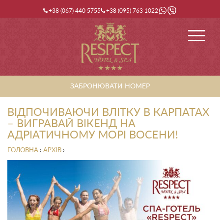
+38 (067) 440 5755
+38 (095) 763 1022
ЗАБРОНЮВАТИ НОМЕР
ВІДПОЧИВАЮЧИ ВЛІТКУ В КАРПАТАХ
– ВИГРАВАЙ ВІКЕНД НА
АДРІАТИЧНОМУ МОРІ ВОСЕНИ!
ГОЛОВНА
›
АРХІВ
›