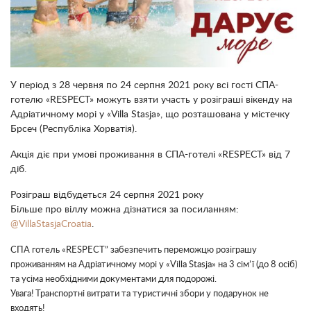
У період з 28 червня по 24 серпня 2021 року всі гості СПА-
готелю «RESPECT» можуть взяти участь у розіграші вікенду на
Адріатичному морі у «Villa Stasja», що розташована у містечку
Брсеч (Республіка Хорватія).
Акція діє при умові проживання в СПА-готелі «RESPECT» від 7
діб.
Розіграш відбудеться 24 серпня 2021 року
Більше про віллу можна дізнатися за посиланням:
@VillaStasjaCroatia
.
СПА готель «RESPECT” забезпечить переможцю розіграшу
проживанням на Адріатичному морі у «Villa Stasja» на 3 сім’ї (до 8 осіб)
та усіма необхідними документами для подорожі.
Увага! Транспортні витрати та туристичні збори у подарунок не
входять!