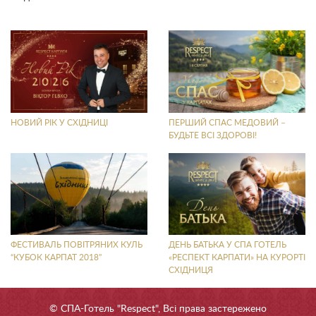
НОВИЙ РІК У СХІДНИЦІ
ПЕРШИЙ СПАС МЕДОВИЙ –
БУДЬТЕ ВСІ ЗДОРОВІ!
ФЕСТИВАЛЬ ПОВІТРЯНИХ КУЛЬ
ДЕНЬ БАТЬКА У СПА ГОТЕЛЬ
“КУБОК КАРПАТ 2018”
«РЕСПЕКТ КАРПАТИ» НА КУРОРТІ
СХІДНИЦЯ
© СПА-Готель "Respect", Всі права застережено