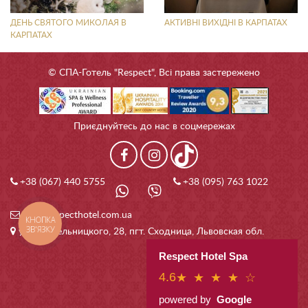
ДЕНЬ СВЯТОГО МИКОЛАЯ В
АКТИВНІ ВИХІДНІ В КАРПАТАХ
КАРПАТАХ
© СПА-Готель "Respect", Всі права застережено
Приєднуйтесь до нас в соцмережах
+38 (067) 440 5755
+38 (095) 763 1022
info@respecthotel.com.ua
КНОПКА
ЗВ'ЯЗКУ
ул. Б. Хмельницкого, 28, пгт. Сходница, Львовская обл.
Respect Hotel Spa
4.6
★ ★ ★ ★ ☆
powered by
Google