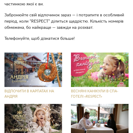
частинкою якої є ви.
Забронюйте свій відпочинок зараз — і потрапите в особливий
період, коли “RESPECT” ділиться щедрістю. Кількість номерів
обмежена, бо найкраще — завжди на розхват.
Телефонуйте, щоб дізнатися більше!
ВІДПОЧИТИ В КАРПАТАХ НА
ВЕСНЯНІ КАНІКУЛИ В СПА-
АНДРІЯ
ГОТЕЛІ «RESPECT»