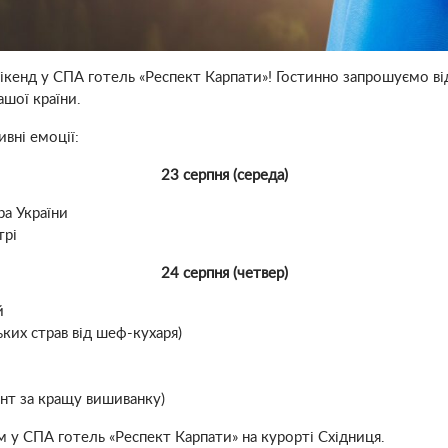
ікенд у СПА готель «Респект Карпати»! Гостинно запрошуємо ві
ашої країни.
вні емоції:
23 серпня (середа)
а України
трі
24 серпня (четвер)
й
ьких страв від шеф-кухаря)
ент за кращу вишиванку)
м у СПА готель «Респект Карпати» на курорті Східниця.