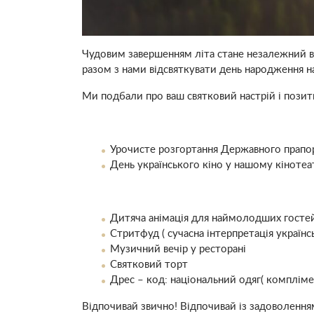
Чудовим завершенням літа стане незалежний в
разом з нами відсвяткувати день народження н
Ми подбали про ваш святковий настрій і позити
Урочисте розгортання Державного прапор
День українського кіно у нашому кінотеа
Дитяча анімація для наймолодших госте
Стритфуд ( сучасна інтерпретація українс
Музичний вечір у ресторані
Святковий торт
Дрес – код: національний одяг( комплім
Відпочивай звично! Відпочивай із задоволення