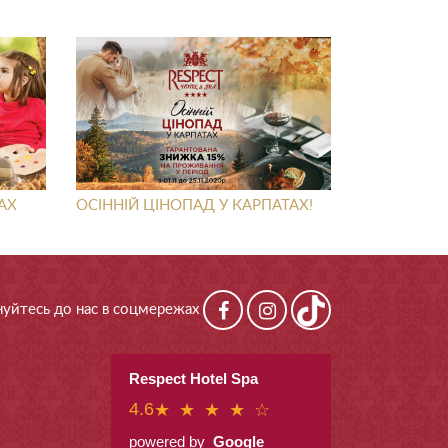
АХ
ОСІННІЙ ЦІНОПАД У КАРПАТАХ!
уйтесь до нас в соцмережах
Respect Hotel Spa
4.6
★ ★ ★ ★ ☆
powered by
Google