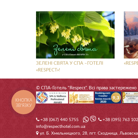
ЗЕЛЕНІ СВЯТА У СПА –ГОТЕЛІ
«RESP
«RESPECT»!
© СПА-Готель "Respect", Всі права застережено
КНОПКА
ЗВ'ЯЗКУ
+38 (067) 440 5755
+38 (095) 763 10
info@respecthotel.com.ua
ул. Б. Хмельницкого, 28, пгт. Сходница, Львовска