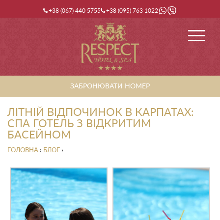
+38 (067) 440 5755
+38 (095) 763 1022
ЗАБРОНЮВАТИ НОМЕР
ЛІТНІЙ ВІДПОЧИНОК В КАРПАТАХ:
СПА ГОТЕЛЬ З ВІДКРИТИМ
БАСЕЙНОМ
ГОЛОВНА
›
БЛОГ
›