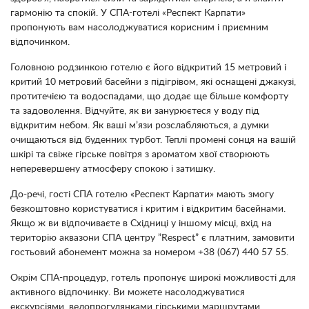
гармонію та спокій. У СПА-готелі «Респект Карпати»
пропонують вам насолоджуватися корисним і приємним
відпочинком.
Головною родзинкою готелю є його відкритий 15 метровий і
критий 10 метровий басейни з підігрівом, які оснащені джакузі,
протитечією та водоспадами, що додає ще більше комфорту
та задоволення. Відчуйте, як ви занурюєтеся у воду під
відкритим небом. Як ваші м’язи розслабляються, а думки
очищаються від буденних турбот. Теплі промені сонця на вашій
шкірі та свіже гірське повітря з ароматом хвої створюють
неперевершену атмосферу спокою і затишку.
До-речі, гості СПА готелю «Респект Карпати» мають змогу
безкоштовно користуватися і критим і відкритим басейнами.
Якщо ж ви відпочиваєте в Східниці у іншому місці, вхід на
територію аквазони СПА центру ”Respect” є платним, замовити
гостьовий абонемент можна за номером +38 (067) 440 57 55.
Окрім СПА-процедур, готель пропонує широкі можливості для
активного відпочинку. Ви можете насолоджуватися
екскурсіями, велопрогулянками гірськими маршрутами,