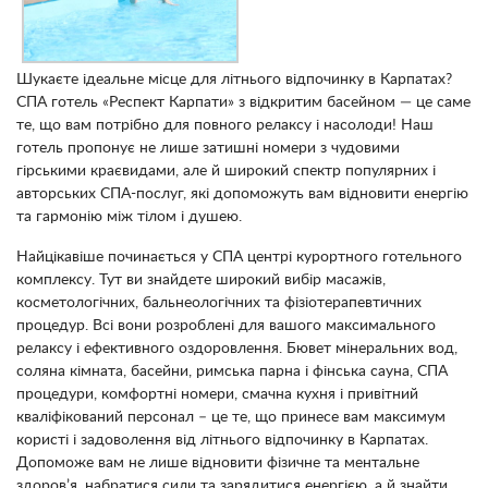
Шукаєте ідеальне місце для літнього відпочинку в Карпатах?
СПА готель «Респект Карпати» з відкритим басейном — це саме
те, що вам потрібно для повного релаксу і насолоди! Наш
готель пропонує не лише затишні номери з чудовими
гірськими краєвидами, але й широкий спектр популярних і
авторських СПА-послуг, які допоможуть вам відновити енергію
та гармонію між тілом і душею.
Найцікавіше починається у СПА центрі курортного готельного
комплексу. Тут ви знайдете широкий вибір масажів,
косметологічних, бальнеологічних та фізіотерапевтичних
процедур. Всі вони розроблені для вашого максимального
релаксу і ефективного оздоровлення. Бювет мінеральних вод,
соляна кімната, басейни, римська парна і фінська сауна, СПА
процедури, комфортні номери, смачна кухня і привітний
кваліфікований персонал – це те, що принесе вам максимум
користі і задоволення від літнього відпочинку в Карпатах.
Допоможе вам не лише відновити фізичне та ментальне
здоров’я, набратися сили та зарядитися енергією, а й знайти