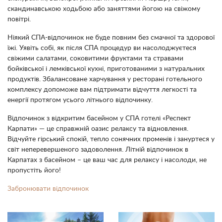
скандинавською ходьбою або заняттями йогою на свіжому
повітрі.
Ніякий СПА-відпочинок не буде повним без смачної та здорової
їжі. Уявіть собі, як після СПА процедур ви насолоджуєтеся
свіжими салатами, соковитими фруктами та стравами
бойківської і лемківської кухні, приготованими з натуральних
продуктів. Збалансоване харчування у ресторані готельного
комплексу допоможе вам підтримати відчуття легкості та
енергії протягом усього літнього відпочинку.
Відпочинок з відкритим басейном у СПА готелі «Респект
Карпати» — це справжній оазис релаксу та відновлення.
Відчуйте гірський спокій, тепло сонячних променів і зануртеся у
світ неперевершеного задоволення. Літній відпочинок в
Карпатах з басейном – це ваш час для релаксу і насолоди, не
пропустіть його!
Забронювати відпочинок