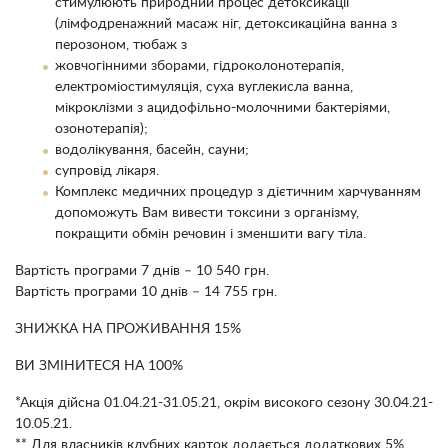
стимулюють природний процес детоксикації
(лімфодренажний масаж ніг, детоксикаційна ванна з
перозоном, тюбаж з
жовчогінними зборами, гідроколонотерапія,
електроміостимуляція, суха вуглекисла ванна,
мікроклізми з ацидофільно-молочними бактеріями,
озонотерапія);
водолікування, басейн, сауни;
супровід лікаря.
Комплекс медичних процедур з дієтичним харчуванням
допоможуть Вам вивести токсини з організму,
покращити обмін речовин і зменшити вагу тіла.
Вартість програми 7 днів – 10 540 грн.
Вартість програми 10 днів – 14 755 грн.
ЗНИЖКА НА ПРОЖИВАННЯ 15%
ВИ ЗМІНИТЕСЯ НА 100%
*Акція дійсна 01.04.21-31.05.21, окрім високого сезону 30.04.21-
10.05.21.
** Для власників клубних карток додається додаткових 5%.