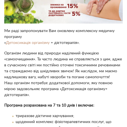
Ми раді запропонувати Вам оновлену комплексну медичну
програму
«
Детоксикація організму
+ дієтотерапія».
Організм людини від природи наділений функцією
«самоочищення». Та часто людина не справляється з цим, адже
в сучасному світі ми постійно оточені токсичними речовинами
та страждаємо від шкідливих звичок! Як наслідок, ми маємо
надлишкову вагу, набуті хвороби та погане самопочуття!
Наш організм потребує додаткової допомоги, яку повною
мірою задовольняє програма «Детоксикація організму+
дієтотерапія».
Програма розрахована на 7 та 10 днів і включає:
триразове дієтичне харчування;
щоденний комплекс фізіотерапевтичних послуг, що