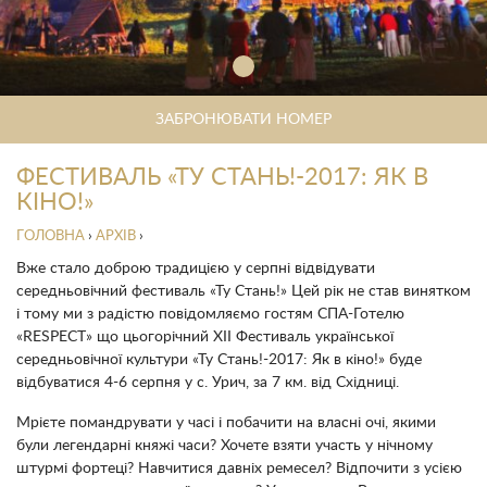
ЗАБРОНЮВАТИ НОМЕР
ФЕСТИВАЛЬ «ТУ СТАНЬ!-2017: ЯК В
КІНО!»
ГОЛОВНА
›
АРХІВ
›
Вже стало доброю традицією у серпні відвідувати
середньовічний фестиваль «Ту Стань!» Цей рік не став винятком
і тому ми з радістю повідомляємо гостям СПА-Готелю
«
RESPECT
» що цьогорічний
XII
Фестиваль української
середньовічної культури «Ту Стань!-2017: Як в кіно!» буде
відбуватися 4-6 серпня у с. Урич, за 7 км. від Східниці.
Мрієте помандрувати у часі і побачити на власні очі, якими
були легендарні княжі часи? Хочете взяти участь у нічному
штурмі фортеці? Навчитися давніх ремесел? Відпочити з усією