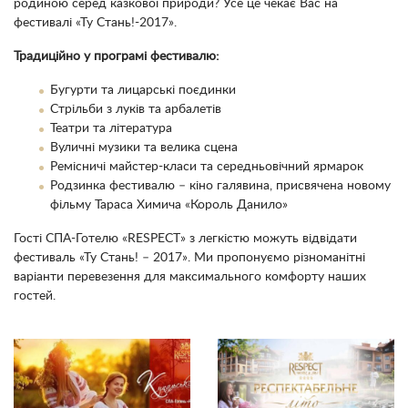
родиною серед казкової природи? Усе це чекає Вас на
фестивалі «Ту Стань!-2017».
Традиційно у програмі фестивалю:
Бугурти та лицарські поєдинки
Стрільби з луків та арбалетів
Театри та література
Вуличні музики та велика сцена
Ремісничі майстер-класи та середньовічний ярмарок
Родзинка фестивалю – кіно галявина, присвячена новому
фільму Тараса Химича «Король Данило»
Гості СПА-Готелю «
RESPECT
» з легкістю можуть відвідати
фестиваль «Ту Стань! – 2017». Ми пропонуємо різноманітні
варіанти перевезення для максимального комфорту наших
гостей.