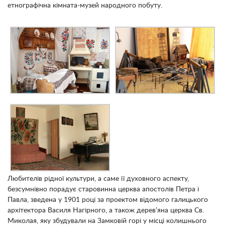
етнографічна кімната-музей народного побуту.
Любителів рідної культури, а саме її духовного аспекту,
безсумнівно порадує старовинна церква апостолів Петра і
Павла, зведена у 1901 році за проектом відомого галицького
архітектора Василя Нагірного, а також дерев’яна церква Св.
Миколая, яку збудували на Замковій горі у місці колишнього