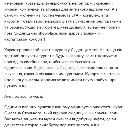
неймовірні краєвиди, функціонують неповторні скансени і
музейні комплекси та атракції для активного відпочинку. А в
самому містечку на гостей чекають SPA – комплекси та
курортні готелі європейського рівня з сучасними ресторанами
та барами. Якщо ви любите цікаве дозвілля, то вам не пройти
повз Східницький showplace, який дарує справжній
карпатський колорит!
Характерною особливістю курорту Східниця є той факт, що він
здатний дивувати туристів будь-якого віку, самотніх шукачів
пригод та сімейні пари, шибеників та елегантних
відпочиваючих.
Відпочинок у Східниці
, крім оздоровлення та
лікування, цікавий пізнавальним туризмом. Курортне містечко
йде в ногу з часом, допомагає витримати паузу і забути про
рутину, а ще …
Але про все по черзі.
Одним із перших пунктів у вашому маршруті може стати музей
Омеляна Стоцького, який відкрив східницькі мінеральні води.
Вас може зацікавити музей-скансен видобутку нафти, де ви
дізнаєтеся історію видобутку чорного золота, а ще