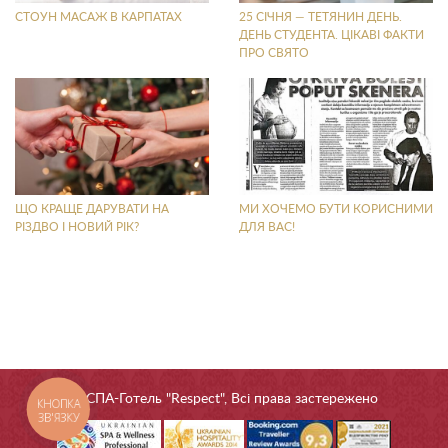
СТОУН МАСАЖ В КАРПАТАХ
25 СІЧНЯ — ТЕТЯНИН ДЕНЬ.
ДЕНЬ СТУДЕНТА. ЦІКАВІ ФАКТИ
ПРО СВЯТО
ЩО КРАЩЕ ДАРУВАТИ НА
МИ ХОЧЕМО БУТИ КОРИСНИМИ
РІЗДВО І НОВИЙ РІК?
ДЛЯ ВАС!
© СПА-Готель "Respect", Всі права застережено
КНОПКА
ЗВ'ЯЗКУ