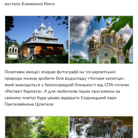
костелу Блаженної Кінги.
Позитивні емоції і яскраві фотографії на тлі карпатської
природи можна зробити біля водоспаду «Чотири копитця»,
який знаходиться у безпосередній близькості від СПА-готелю
«Респект Карпати». А для любителів піших прогулянок на
свіжому повітрі буде цікаво відвідати Східницький парк
Пантелеймона Цілителя.