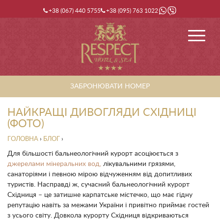
+38 (067) 440 5755
+38 (095) 763 1022
ЗАБРОНЮВАТИ НОМЕР
НАЙКРАЩІ ДИВОГЛЯДИ СХІДНИЦІ
(ФОТО)
ГОЛОВНА
›
БЛОГ
›
Для більшості бальнеологічний курорт асоціюється з
джерелами мінеральних вод,
лікувальними грязями,
санаторіями і певною мірою відчуженням від допитливих
туристів. Насправді ж, сучасний бальнеологічний курорт
Східниця – це затишне карпатське містечко, що має гідну
репутацію навіть за межами України і привітно приймає гостей
з усього світу. Довкола курорту Східниця відкриваються