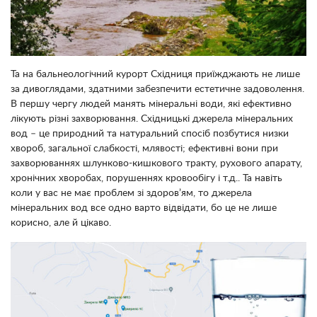
Та на бальнеологічний курорт Східниця приїжджають не лише
за дивоглядами, здатними забезпечити естетичне задоволення.
В першу чергу людей манять мінеральні води, які ефективно
лікують різні захворювання. Східницькі джерела мінеральних
вод – це природний та натуральний спосіб позбутися низки
хвороб, загальної слабкості, млявості; ефективні вони при
захворюваннях шлунково-кишкового тракту, рухового апарату,
хронічних хворобах, порушеннях кровообігу і т.д.. Та навіть
коли у вас не має проблем зі здоров’ям, то джерела
мінеральних вод все одно варто відвідати, бо це не лише
корисно, але й цікаво.