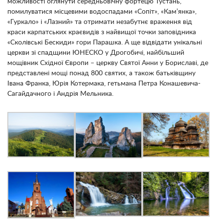
можливості оглянути середньовічну фортецю Тустань,
помилуватися місцевими водоспадами «Сопіт», «Кам’янка»,
«Гуркало» і «Лазний» та отримати незабутнє враження від
краси карпатських краєвидів з найвищої точки заповідника
«Сколівські Бескиди» гори Парашка. А ще відвідати унікальні
церкви зі спадщини ЮНЕСКО у Дрогобичі, найбільший
мощівник Східної Європи – церкву Святої Анни у Бориславі, де
представлені мощі понад 800 святих, а також батьківщину
Івана Франка, Юрія Котермака, гетьмана Петра Конашевича-
Сагайдачного і Андрія Мельника.