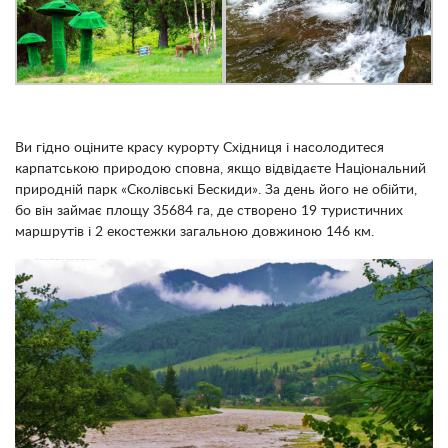
Ви гідно оціните красу курорту Східниця і насолодитеся
карпатською природою сповна, якщо відвідаєте Національний
природній парк «Сколівські Бескиди». За день його не обійти,
бо він займає площу 35684 га, де створено 19 туристичних
маршрутів і 2 екостежки загальною довжиною 146 км.