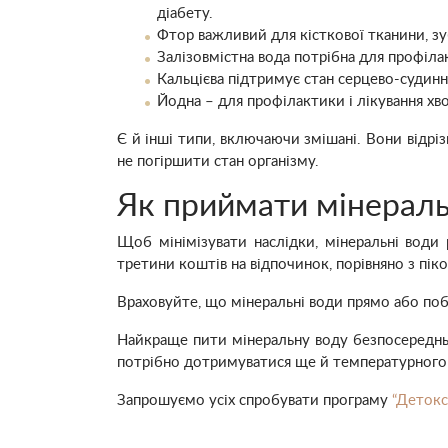
діабету.
Фтор важливий для кісткової тканини, зуб
Залізовмістна вода потрібна для профілак
Кальцієва підтримує стан серцево-судинної
Йодна – для профілактики і лікування х
Є й інші типи, включаючи змішані. Вони відрі
не погіршити стан організму.
Як приймати мінераль
Щоб мінімізувати наслідки, мінеральні води
третини коштів на відпочинок, порівняно з пік
Враховуйте, що мінеральні води прямо або побі
Найкраще пити мінеральну воду безпосередньо 
потрібно дотримуватися ще й температурного 
Запрошуємо усіх спробувати програму
“Детокс