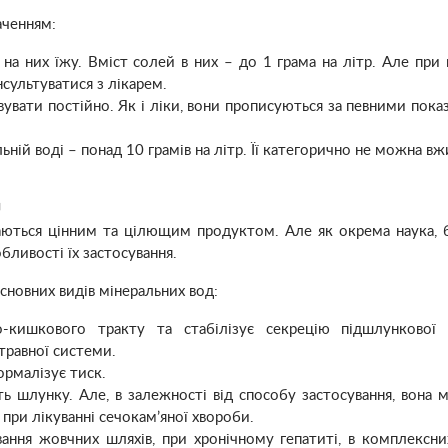
аченням:
а них їжу. Вміст солей в них – до 1 грама на літр. Але при н
сультуватися з лікарем.
увати постійно. Як і ліки, вони прописуються за певними пока
ьній воді – понад 10 грамів на літр. Її категорично не можна вж
д
жаються цінним та цілющим продуктом. Але як окрема наука, 
обливості їх застосування.
сновних видів мінеральних вод:
кишкового тракту та стабілізує секрецію підшлункової 
травної системи.
ормалізує тиск.
ь шлунку. Але, в залежності від способу застосування, вона 
при лікуванні сечокам’яної хвороби.
ання жовчних шляхів, при хронічному гепатиті, в комплексни