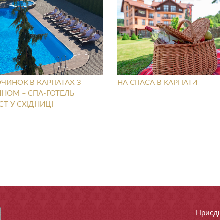
ЧИНОК В КАРПАТАХ З
НА СПАСА В КАРПАТИ
ЙНОМ – СПА-ГОТЕЛЬ
CT У СХІДНИЦІ
Приєдн