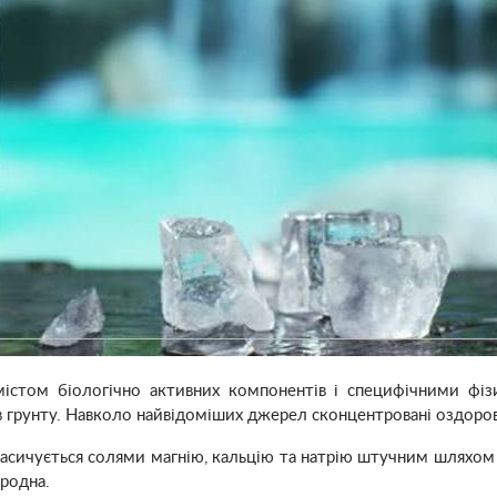
істом біологічно активних компонентів і специфічними фіз
в грунту. Навколо найвідоміших джерел сконцентровані оздоров
 насичується солями магнію, кальцію та натрію штучним шляхом
родна.