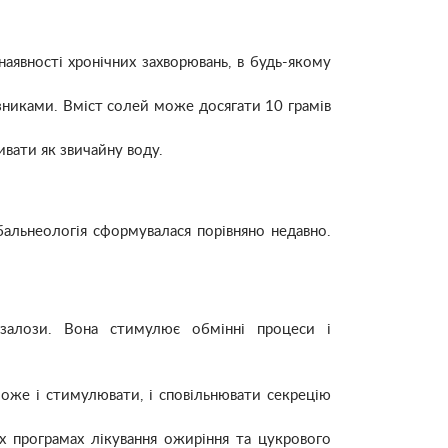
аявності хронічних захворювань, в будь-якому
зниками. Вміст солей може досягати 10 грамів
ивати як звичайну воду.
бальнеологія сформувалася порівняно недавно.
залози. Вона стимулює обмінні процеси і
може і стимулювати, і сповільнювати секрецію
х програмах лікування ожиріння та цукрового