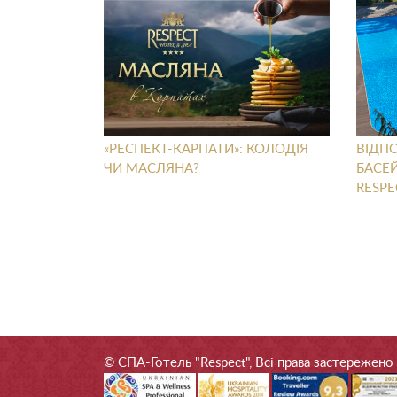
«РЕСПЕКТ-КАРПАТИ»: КОЛОДІЯ
ВІДПО
ЧИ МАСЛЯНА?
БАСЕ
RESPE
© СПА-Готель "Respect", Всі права застережено