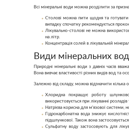
Всі мінеральні води можна розділити за призн
Столові можна пити щодня та готувати н
випадку спочатку рекомендується прокон
Лікувально-столові не можна використов
на літр.
Концентрація солей в лікувальній мінерал
Види мінеральних во
Природні мінеральні води з давніх часів вва
Вона вивчає властивості різних видів вод та ос
Залежно від складу, можна відзначити кілька о
Хлоридна покращує роботу шлунково-
використовується при лікуванні розладів 
Натрієва корисна для м’язової системи, н
Гідрокарбонатна вода знижує кислотніст
підшлункової. Також вона застосовується 
Сульфатну воду застосовують для лікув