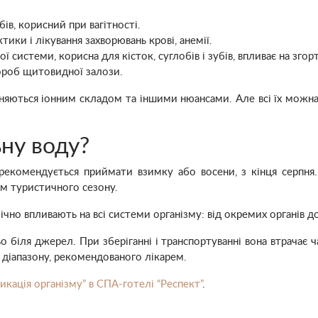
ів, корисний при вагітності.
тики і лікування захворювань крові, анемії.
 системи, корисна для кісток, суглобів і зубів, впливає на згорт
вороб щитовидної залози.
зняються іонним складом та іншими нюансами. Але всі їх можн
ну воду?
 рекомендується приймати взимку або восени, з кінця серпн
ом туристичного сезону.
чно впливають на всі системи організму: від окремих органів до
біля джерел. При зберіганні і транспортуванні вона втрачає ча
діапазону, рекомендованого лікарем.
икація організму” в СПА-готелі “Респект”
.