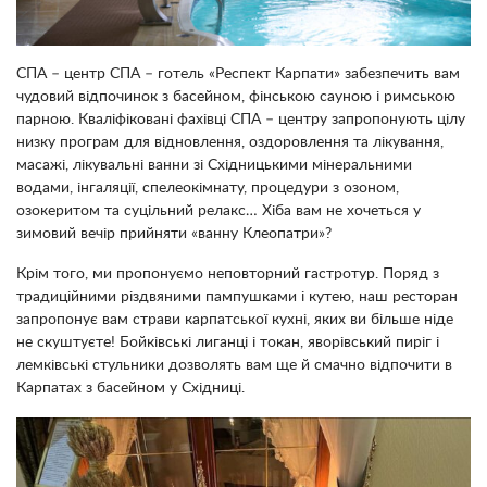
СПА – центр СПА – готель «Респект Карпати» забезпечить вам
чудовий відпочинок з басейном, фінською сауною і римською
парною. Кваліфіковані фахівці СПА – центру запропонують цілу
низку програм для відновлення, оздоровлення та лікування,
масажі, лікувальні ванни зі Східницькими мінеральними
водами, інгаляції, спелеокімнату, процедури з озоном,
озокеритом та суцільний релакс… Хіба вам не хочеться у
зимовий вечір прийняти «ванну Клеопатри»?
Крім того, ми пропонуємо неповторний гастротур. Поряд з
традиційними різдвяними пампушками і кутею, наш ресторан
запропонує вам страви карпатської кухні, яких ви більше ніде
не скуштуєте! Бойківські лиганці і токан, яворівський пиріг і
лемківські стульники дозволять вам ще й смачно відпочити в
Карпатах з басейном у Східниці.