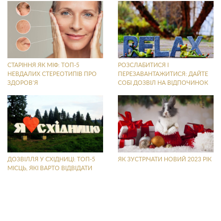
СТАРІННЯ ЯК МІФ: ТОП-5
РОЗСЛАБИТИСЯ І
НЕВДАЛИХ СТЕРЕОТИПІВ ПРО
ПЕРЕЗАВАНТАЖИТИСЯ: ДАЙТЕ
ЗДОРОВ’Я
СОБІ ДОЗВІЛ НА ВІДПОЧИНОК
ДОЗВІЛЛЯ У СХІДНИЦІ: ТОП-5
ЯК ЗУСТРІЧАТИ НОВИЙ 2023 РІК
МІСЦЬ, ЯКІ ВАРТО ВІДВІДАТИ