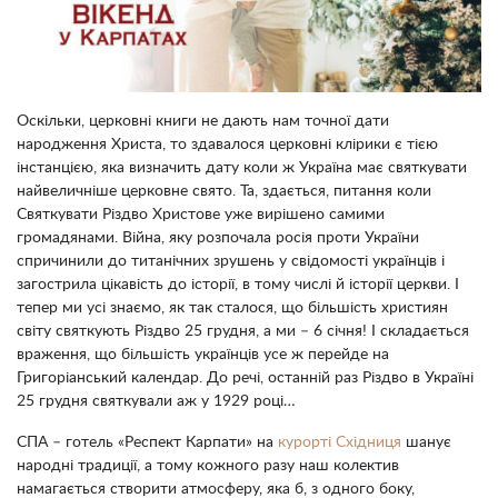
Оскільки, церковні книги не дають нам точної дати
народження Христа, то здавалося церковні клірики є тією
інстанцією, яка визначить дату коли ж Україна має святкувати
найвеличніше церковне свято. Та, здається, питання коли
Святкувати Різдво Христове уже вирішено самими
громадянами. Війна, яку розпочала росія проти України
спричинили до титанічних зрушень у свідомості українців і
загострила цікавість до історії, в тому числі й історії церкви. І
тепер ми усі знаємо, як так сталося, що більшість християн
світу святкують Різдво 25 грудня, а ми – 6 січня! І складається
враження, що більшість українців усе ж перейде на
Григоріанський календар. До речі, останній раз Різдво в Україні
25 грудня святкували аж у 1929 році…
СПА – готель «Респект Карпати» на
курорті Східниця
шанує
народні традиції, а тому кожного разу наш колектив
намагається створити атмосферу, яка б, з одного боку,