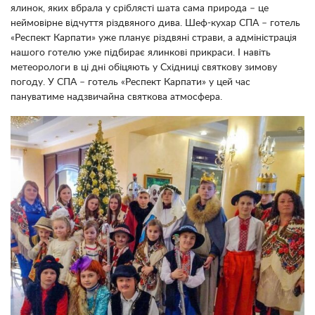
ялинок, яких вбрала у сріблясті шата сама природа – це
неймовірне відчуття різдвяного дива. Шеф-кухар СПА – готель
«Респект Карпати» уже планує різдвяні страви, а адміністрація
нашого готелю уже підбирає ялинкові прикраси. І навіть
метеорологи в ці дні обіцяють у Східниці святкову зимову
погоду. У СПА – готель «Респект Карпати» у цей час
пануватиме надзвичайна святкова атмосфера.