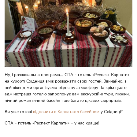
Ну, і розважальна програма… СПА – готель «Респект Карпати»
на курорті Східниця вміє розважати своїх гостей. Звичайно, в
цей вікенд ми організуємо різдвяну атмосферу. Та крім цього,
адміністрація готелю запропонує вам екскурсійні тури, пікніки,
нічний романтичний басейн і ще багато цікавих сюрпризів.
Ви уже готові
відпочити в Карпатах з басейном
у Східниці?
СПА – готель «Респект Карпати» – у нас краще!