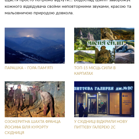
кожного відвідувача своїми неповторними звуками, красою та
мальовничою природою довкола.
ПАРАШКА – ГОРА ПАМ’ЯТІ
ТОП-15 МІСЦЬ СИЛИ В
КАРПАТАХ
ОЗОКЕРИТНА ШАХТА ФРАНЦА
У СХІДНИЦІ ВІДКРИЛИ НОВУ
ЙОСИФА БІЛЯ КУРОРТУ
ПИТТЄВУ ГАЛЕРЕЮ 2С
СХІДНИЦЯ