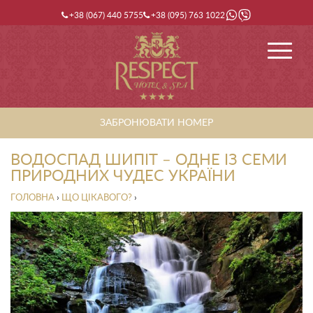
+38 (067) 440 5755
+38 (095) 763 1022
ЗАБРОНЮВАТИ НОМЕР
ВОДОСПАД ШИПІТ – ОДНЕ ІЗ СЕМИ
ПРИРОДНИХ ЧУДЕС УКРАЇНИ
ГОЛОВНА
›
ЩО ЦІКАВОГО?
›