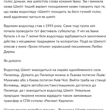
голос доньки, яка шепотіла слова кохання Івану. Так і виникла
назва Шипіт. Інший варіант походження назви говорить про те,
що назва водоспаду «Шипіт» походить за його гучний голос,
який вдалечині чується як шепіт.
Відомим водоспад став з 1993 року. Саме тоді група хіпі
почала проводити тут фестиваль субкультур. У ніч на Івана
Купала з 6 на 7 липня біля водоспаду відбуваються захоплюючі
дійства з місцевими традиціями та колоритом. Події на Шипоті
описав у книзі «Трохи пітьми» український письменник Любко
Дереш.
Як доїхати:
Водоспад Шипіт знаходиться на окраїні однойменного села
Пилипець. Доїхати до Пилипця можна зі Львова потягом Львів-
Мукачево або з Києва потягом Київ-Чоп. Вийти треба на станції
Воловець, звідти автобусом/таксі/машиною дістатися до
Пилипця, де і знаходиться водоспад Шипіт. Унікальне
природнє творіння можна відвідати також замовивши
трансфер зі СПА-готелю «Респект Карпати».
Щастя просто потрібно відчути… Водоспад Шипіт заворожує