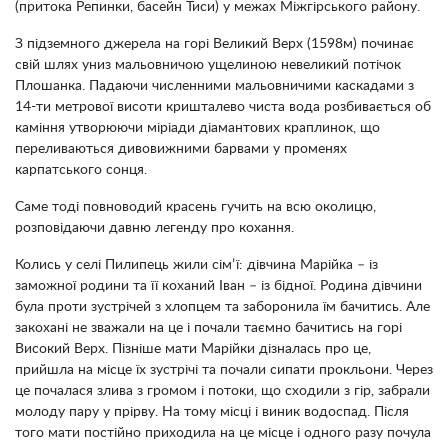
(притока Репинки, басейн Тиси) у межах Міжгірського району.
З підземного джерела на горі Великий Верх (1598м) починає
свій шлях униз мальовничою ущелиною невеликий потічок
Плошанка. Падаючи численними мальовничими каскадами з
14-ти метрової висоти кришталево чиста вода розбивається об
каміння утворюючи міріади діамантових краплинок, що
переливаються дивовижними барвами у променях
карпатського сонця.
Саме тоді повноводий красень гучить на всю околицю,
розповідаючи давню легенду про кохання.
Колись у селі Пилипець жили сім’ї: дівчина Марійка – із
заможної родини та її коханий Іван – із бідної. Родина дівчини
була проти зустрічей з хлопцем та заборонила їм бачитись. Але
закохані не зважали на це і почали таємно бачитись на горі
Високий Верх. Пізніше мати Марійки дізналась про це,
прийшла на місце їх зустрічі та почали сипати прокльони. Через
це почалася злива з громом і потоки, що сходили з гір, забрали
молоду пару у прірву. На тому місці і виник водоспад. Після
того мати постійно приходила на це місце і одного разу почула