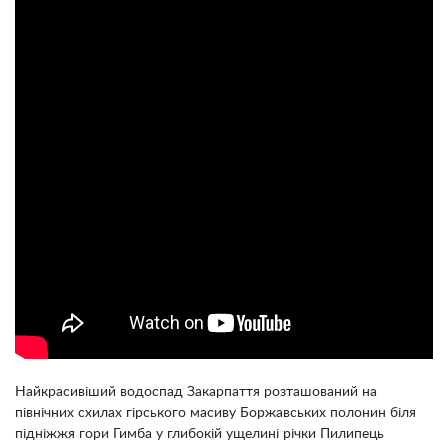
Найкрасивіший водоспад Закарпаття розташований на
північних схилах гірського масиву Боржавських полонин біля
підніжжя гори Гимба у глибокій ущелині річки Пилипець