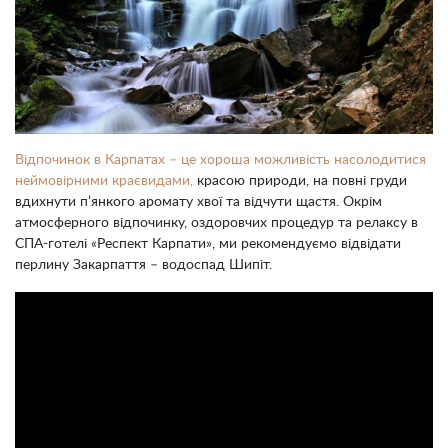
Відпочинок в Карпатах – це хороша можливість насолодитися
неймовірними краєвидами,
красою природи, на повні груди
вдихнути п’янкого аромату хвої та відчути щастя. Окрім
атмосферного відпочинку, оздоровчих процедур та релаксу в
СПА-готелі «Респект Карпати», ми рекомендуємо відвідати
перлину Закарпаття – водоспад Шипіт.