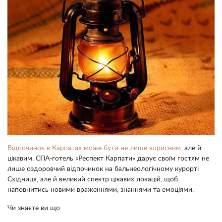
Відпочинок в Карпатах може бути не лише корисним,
але й
цікавим. СПА-готель «Респект Карпати» дарує своїм гостям не
лише оздоровчий відпочинок на бальнеологічному курорті
Східниця, але й великий спектр цікавих локацій, щоб
наповнитись новими враженнями, знаннями та емоціями.
Чи знаєте ви що