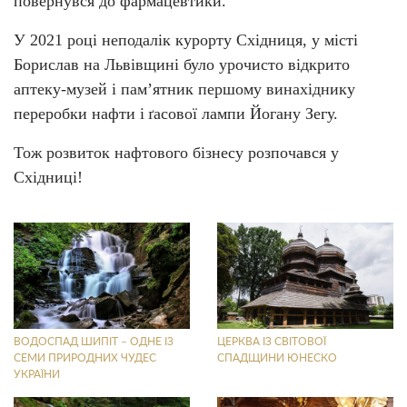
повернувся до фармацевтики.
У 2021 році неподалік курорту Східниця, у місті
Борислав на Львівщині було урочисто відкрито
аптеку-музей і пам’ятник першому винахіднику
переробки нафти і
ґасової лампи Йогану Зегу.
Тож розвиток нафтового бізнесу розпочався у
Східниці!
ВОДОСПАД ШИПІТ – ОДНЕ ІЗ
ЦЕРКВА ІЗ СВІТОВОЇ
СЕМИ ПРИРОДНИХ ЧУДЕС
СПАДЩИНИ ЮНЕСКО
УКРАЇНИ