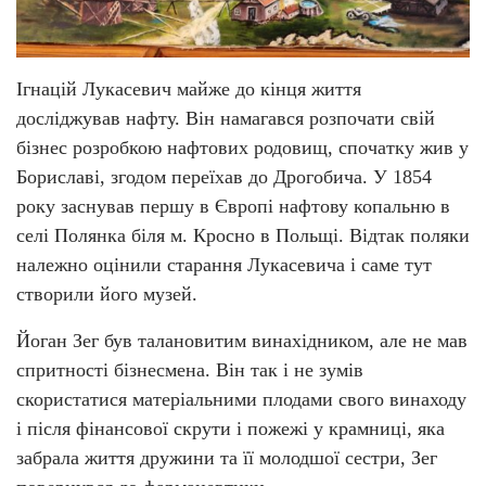
Ігнацій Лукасевич майже до кінця життя
досліджував нафту. Він намагався розпочати свій
бізнес розробкою нафтових родовищ, спочатку жив у
Бориславі, згодом переїхав до Дрогобича. У 1854
року заснував першу в Європі нафтову копальню в
селі Полянка біля м. Кросно в Польщі. Відтак поляки
належно оцінили старання Лукасевича і саме тут
створили його музей.
Йоган Зег був талановитим винахідником, але не мав
спритності бізнесмена. Він так і не зумів
скористатися матеріальними плодами свого винаходу
і після фінансової скрути і пожежі у крамниці, яка
забрала життя дружини та її молодшої сестри, Зег