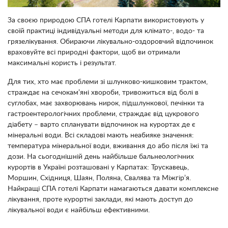
За своєю природою СПА готелі Карпати використовують у
своїй практиці індивідуальні методи для клімато-, водо- та
грязелікування. Обираючи лікувально-оздоровчий відпочинок
враховуйте всі природні фактори, щоб ви отримали
максимальні користь і результат.
Для тих, хто має проблеми зі шлунково-кишковим трактом,
страждає на сечокам’яні хвороби, тривожиться від болі в
суглобах, має захворювань нирок, підшлункової, печінки та
гастроентерологічних проблеми, страждає від цукрового
діабету – варто спланувати відпочинок на курортах де є
мінеральні води. Всі складові мають неабияке значення:
температура мінеральної води, вживання до або після їжі та
дози. На сьогоднішній день найбільше бальнеологічних
курортів в Україні розташовані у Карпатах: Трускавець,
Моршин, Східниця, Шаян, Поляна, Свалява та Міжгір’я.
Найкращі СПА готелі Карпати намагаються давати комплексне
лікування, проте курортні заклади, які мають доступ до
лікувальної води є найбільш ефективними.