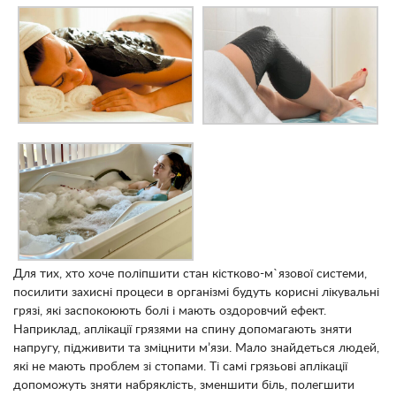
Для тих, хто хоче поліпшити стан кістково-м`язової системи,
посилити захисні процеси в організмі будуть корисні лікувальні
грязі, які заспокоюють болі і мають оздоровчий ефект.
Наприклад, аплікації грязями на спину допомагають зняти
напругу, підживити та зміцнити м’язи. Мало знайдеться людей,
які не мають проблем зі стопами. Ті самі грязьові аплікації
допоможуть зняти набряклість, зменшити біль, полегшити