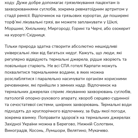
ходу. Дуже добре допомагає грязелікування пацієнтам із
захворюваннями суглобів, зокрема ревматоїдним артритом у
стадії ремісії. Відпочинок на грязьових курортах, де поширені
торф’яні лікувальні грязі, ви можете запланувати у Шклі,
Моршині, Хмільнику, Миргороді, Горині та Черчі, або озокерит
на курорті Східниця.
Тільки природа здатна створити абсолютно нешкідливі
універсальні ліки від багатьох недуг. Кажуть, що люди, які
регулярно відвідують термальні джерела, рідше хворіють та
повільніше старіють. Не всі СПА готелі Карпати можуть
похвалитися термальними водами, в яких можна
розслаблятися і паралельно насичувати організм корисними
речовинами, які прийшли з земних надр. Відпочинок на
термальних джерелах сприяє лікуванню захворювань суглобів,
патологій опорно-рухового апарату, хвороб серцево-судинної
та сечостатевої системи, шкірних захворювань. Термальні води
підходять до круглорічного відпочинку, за будь-якої погоди,
зокрема взимку. Поправити здоров’я на термальних джерелах
Західної України можна в Берегово, Нижній Солотвин,
Виноградів, Косонь, Лумшори, Велятино, Мукачево.