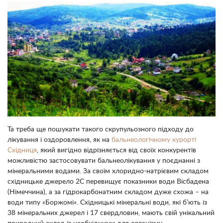
Та треба ще пошукати такого скрупульозного підходу до
лікування і оздоровлення, як на
бальнеологічному курорті
Східниця
, який вигідно відрізняється від своїх конкурентів
можливістю застосовувати бальнеолікування у поєднанні з
мінеральними водами. За своїм хлоридно-натрієвим складом
східницьке джерело 2С перевищує показники води Вісбадена
(Німеччина), а за гідрокарбонатним складом дуже схожа – на
води типу «Боржомі». Східницькі мінеральні води, які б’ють із
38 мінеральних джерел і 17 свердловин, мають свій унікальний