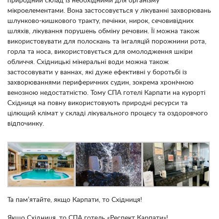
природний склад із необхідними для організму
мікроелементами. Вона застосовується у лікуванні захворювань
шлунково-кишкового тракту, печінки, нирок, сечовивідних
шляхів, лікування порушень обміну речовин. Її можна також
використовувати для полоскань та інгаляцій порожнини рота,
горла та носа, використовується для омолодження шкіри
обличчя. Східницькі мінеральні води можна також
застосовувати у ваннах, які дуже ефективні у боротьбі із
захворюваннями периферичних судин, зокрема хронічною
венозною недостатністю. Тому СПА готелі Карпати на курорті
Східниця на повну використовують природні ресурси та
цілющий клімат у складі лікувального процесу та оздоровчого
відпочинку.
Та пам’ятайте, якщо Карпати, то Східниця!
Якщо Східниця, то СПА готель «Респект Карпати»!