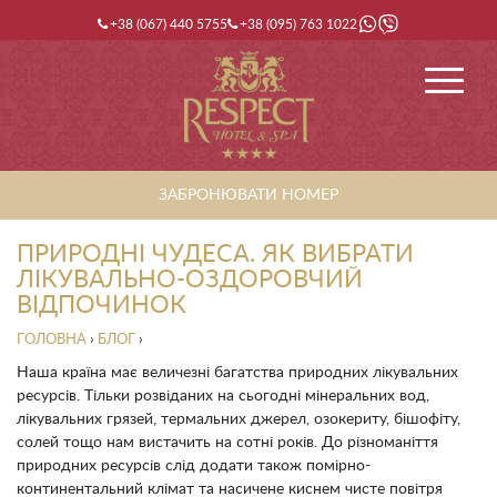
+38 (067) 440 5755
+38 (095) 763 1022
ЗАБРОНЮВАТИ НОМЕР
ПРИРОДНІ ЧУДЕСА. ЯК ВИБРАТИ
ЛІКУВАЛЬНО-ОЗДОРОВЧИЙ
ВІДПОЧИНОК
ГОЛОВНА
›
БЛОГ
›
Наша країна має величезні багатства природних лікувальних
ресурсів. Тільки розвіданих на сьогодні мінеральних вод,
лікувальних грязей, термальних джерел, озокериту, бішофіту,
солей тощо нам вистачить на сотні років. До різноманіття
природних ресурсів слід додати також помірно-
континентальний клімат та насичене киснем чисте повітря